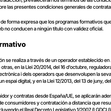
tradicción, prevalecerán los términos de las condic
bre las presentes condiciones generales de contrata
r de forma expresa que los programas formativos que
eb no conducen a ningún título con validez oficial.
rmativo
ón se realiza a través de un operador establecido en
otras, en la Llei 20/2014, del 16 d’octubre, reguladora
ectrònica i dels operadors que desenvolupen la seva 
 espai digital, y en la Llei 12/2013, del 13 de juny, d
idor y contratas desde España/UE, se aplicarán ad
de consumidores y contratación a distancia que resu
cluyendo el Real Decreto Legislativo 1/2007 (LGDCU) 