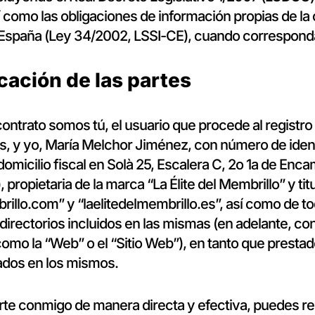
 como las obligaciones de información propias de la
 España (Ley 34/2002, LSSI-CE), cuando correspond
icación de las partes
contrato somos tú, el usuario que procede al registro
s, y yo, María Melchor Jiménez, con número de identi
micilio fiscal en Solà 25, Escalera C, 2o 1a de Enc
 propietaria de la marca “La Élite del Membrillo” y titu
rillo.com” y “laelitedelmembrillo.es”, así como de to
directorios incluidos en las mismas (en adelante, c
mo la “Web” o el “Sitio Web”), en tanto que prestad
tados en los mismos.
te conmigo de manera directa y efectiva, puedes re