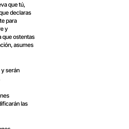
va que tú,
 que declaras
te para
re y
a que ostentas
tación, asumes
 y serán
.
ones
ificarán las