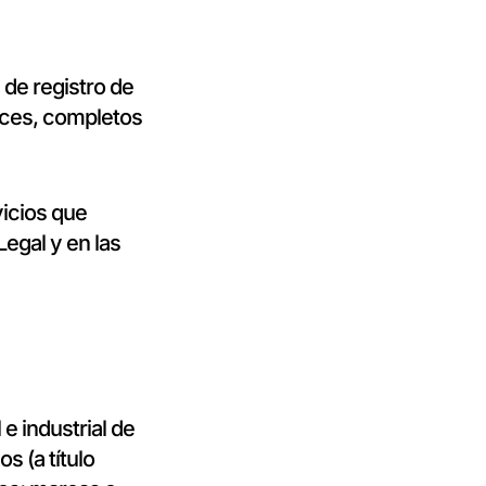
 de registro de
aces, completos
icios que
Legal y en las
 e industrial de
s (a título