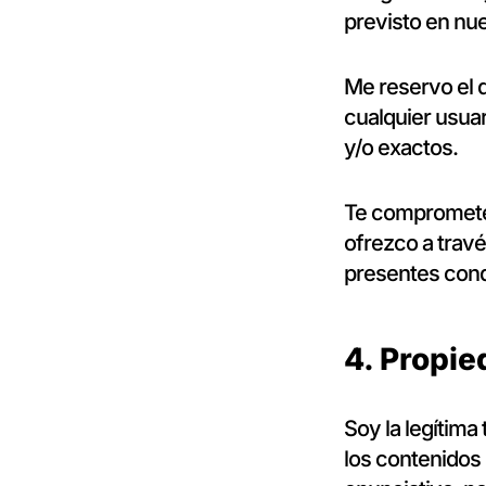
previsto en nu
Me reservo el d
cualquier usua
y/o exactos.
Te comprometes
ofrezco a travé
presentes cond
4. Propie
Soy la legítima 
los contenidos 