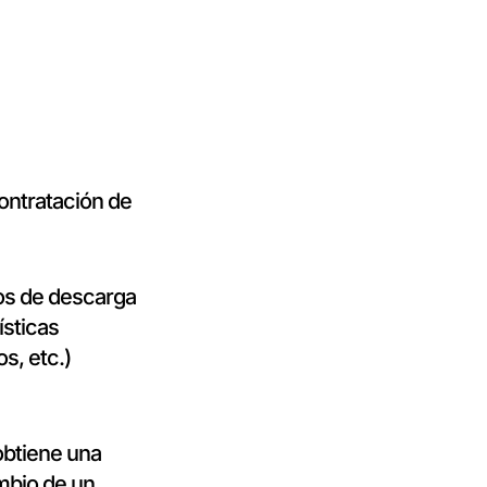
contratación de
os de descarga
ísticas
s, etc.)
 obtiene una
ambio de un