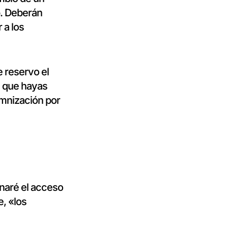
b. Deberán
 a los
e reservo el
s que hayas
emnización por
onaré el acceso
e, «los