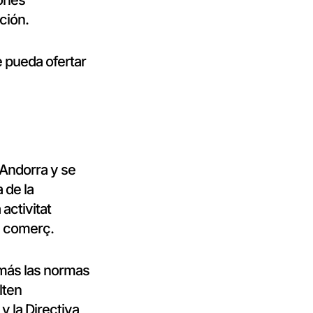
iones
ción.
 pueda ofertar
 Andorra y se
 de la
activitat
el comerç.
emás las normas
lten
y la Directiva