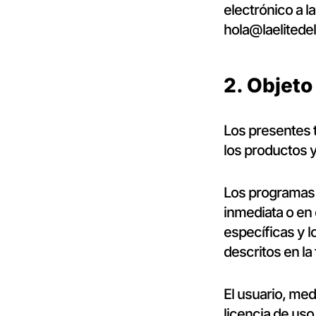
electrónico a l
hola@laelitede
2. Objeto
Los presentes t
los productos y
Los programas 
inmediata o en 
específicas y 
descritos en l
El usuario, med
licencia de uso