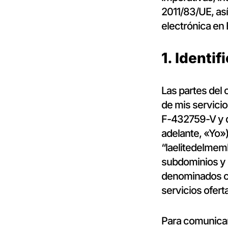
2011/83/UE, así
electrónica en
1. Identif
Las partes del 
de mis servicio
F-432759-V y do
adelante, «Yo»),
“laelitedelmemb
subdominios y 
denominados co
servicios ofer
Para comunicar