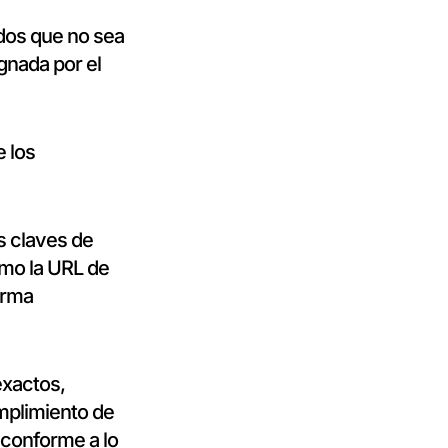
dos que no sea
gnada por el
e los
s claves de
omo la URL de
orma
exactos,
mplimiento de
 conforme a lo