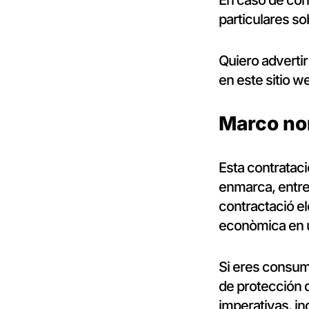
En caso de con
particulares so
Quiero adverti
en este sitio w
Marco no
Esta contrataci
enmarca, entre 
contractació el
econòmica en un
Si eres consum
de protección 
imperativas, in